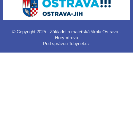
© Copyright 2025 - Základní a mateřská škola Ostrava -
Horymírova
Pod správou
Tobynet.cz