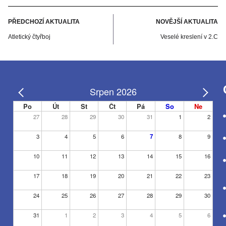
PŘEDCHOZÍ AKTUALITA
NOVĚJŠÍ AKTUALITA
Atletický čtyřboj
Veselé kreslení v 2.C
Srpen 2026
Po
Út
St
Čt
Pá
So
Ne
27
28
29
30
31
1
2
3
4
5
6
7
8
9
10
11
12
13
14
15
16
17
18
19
20
21
22
23
24
25
26
27
28
29
30
31
1
2
3
4
5
6