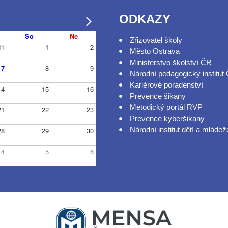
ODKAZY
So
Ne
Zřizovatel školy
31
1
2
Město Ostrava
Ministerstvo školství ČR
7
8
9
Národní pedagogický institut
Kariérové poradenství
14
15
16
Prevence šikany
Metodický portál RVP
21
22
23
Prevence kyberšikany
Národní institut dětí a mládež
28
29
30
4
5
6