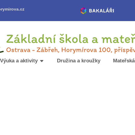
rymirova.cz
Výuka a aktivity
Družina a kroužky
Mateřská