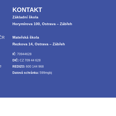
KONTAKT
Základní škola
Horymírova 100, Ostrava – Zábřeh
 ČR
Mateřská škola
Rezkova 14, Ostrava – Zábřeh
IČ
: 70944628
DIČ:
CZ 709 44 628
e
REDIZO:
600 144 968
Datová schránka:
599mgbj