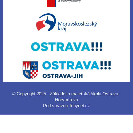
© Copyright 2025 - Základní a mateřská škola Ostrava -
Horymírova
Pod správou
Tobynet.cz