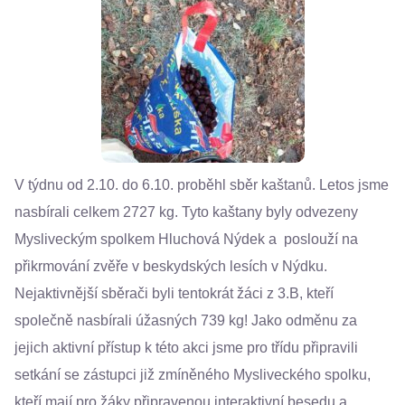
V týdnu od 2.10. do 6.10. proběhl sběr kaštanů. Letos jsme
nasbírali celkem 2727 kg. Tyto kaštany byly odvezeny
Mysliveckým spolkem Hluchová Nýdek a poslouží na
přikrmování zvěře v beskydských lesích v Nýdku.
Nejaktivnější sběrači byli tentokrát žáci z 3.B, kteří
společně nasbírali úžasných 739 kg! Jako odměnu za
jejich aktivní přístup k této akci jsme pro třídu připravili
setkání se zástupci již zmíněného Mysliveckého spolku,
kteří mají pro žáky připravenou interaktivní besedu a