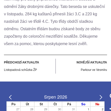
odmění žáky drobnými dárečky. Tato beseda se uskuteční
v listopadu. 284 kg kaštanů přinesli žáci 3.C a 220 kg
nasbírali žáci ve třídě 4.C. Tyto třídy obdrží sladkou
odměnu. Ostatním třídám budou získané body ze sběru
započteny do celoroční mezitřídní soutěže. Děkujeme
všem za pomoc, kterou poskytujeme lesní zvěři.
PŘEDCHOZÍ AKTUALITA
NOVĚJŠÍ AKTUALITA
Listopadová schůzka ŽP
Parkour ve Vesmíru
Srpen 2026
Po
Út
St
Čt
Pá
So
Ne
27
28
29
30
31
1
2