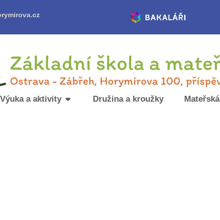
rymirova.cz
Výuka a aktivity
Družina a kroužky
Mateřská