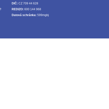
DIČ:
CZ 709 44 628
e
REDIZO:
600 144 968
Datová schránka:
599mgbj