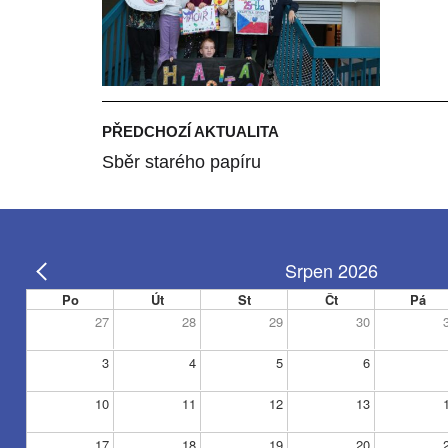
PŘEDCHOZÍ AKTUALITA
Sběr starého papíru
Srpen 2026
Po
Út
St
Čt
Pá
27
28
29
30
3
4
5
6
10
11
12
13
17
18
19
20