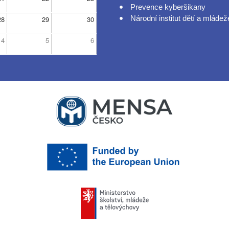
Prevence kyberšikany
Národní institut dětí a mládež
28
29
30
4
5
6