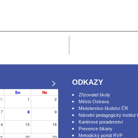
ODKAZY
So
Ne
Zřizovatel školy
31
1
2
Město Ostrava
Ministerstvo školství ČR
7
8
9
Národní pedagogický institut
Kariérové poradenství
14
15
16
Prevence šikany
Metodický portál RVP
21
22
23