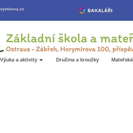
rymirova.cz
Výuka a aktivity
Družina a kroužky
Mateřská