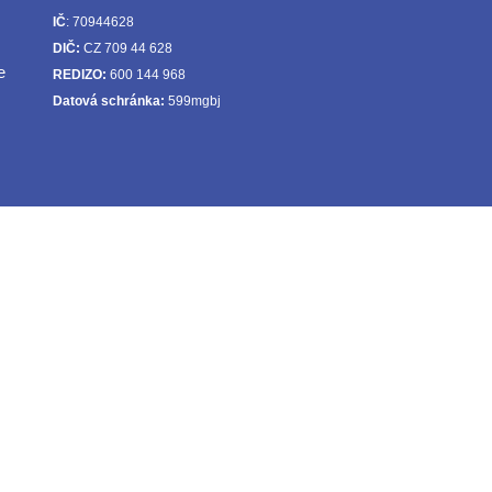
IČ
: 70944628
DIČ:
CZ 709 44 628
e
REDIZO:
600 144 968
Datová schránka:
599mgbj