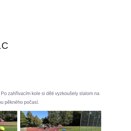
.C
 Po zahřívacím kole si děti vyzkoušely slalom na
rou pěkného počasí.