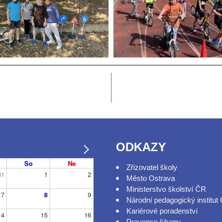
ODKAZY
So
Ne
Zřizovatel školy
31
1
2
Město Ostrava
Ministerstvo školství ČR
7
8
9
Národní pedagogický institut
Kariérové poradenství
14
15
16
Prevence šikany