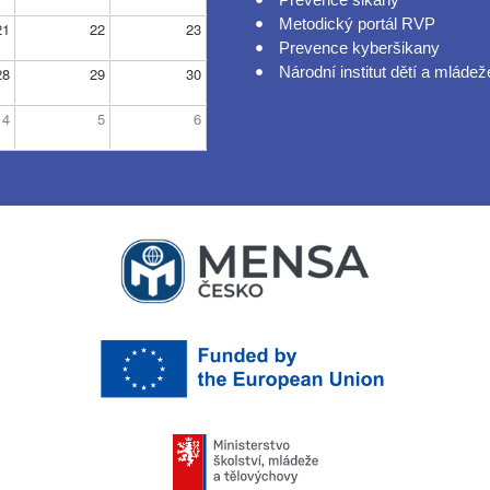
Metodický portál RVP
21
22
23
Prevence kyberšikany
Národní institut dětí a mládež
28
29
30
4
5
6