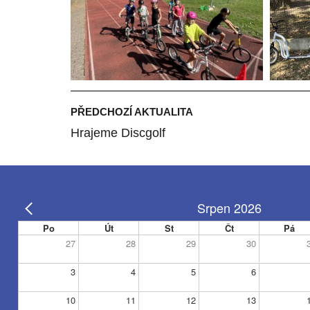
PŘEDCHOZÍ AKTUALITA
Hrajeme Discgolf
Srpen 2026
Po
Út
St
Čt
Pá
27
28
29
30
3
4
5
6
10
11
12
13