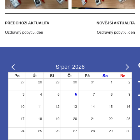
PŘEDCHOZÍ AKTUALITA
NOVĚJŠÍ AKTUALITA
Ozdravný pobyt 5. den
Ozdravný pobyt 6. den
Srpen 2026
Po
Út
St
Čt
Pá
So
Ne
27
28
29
30
31
1
2
3
4
5
6
7
8
9
10
11
12
13
14
15
16
17
18
19
20
21
22
23
24
25
26
27
28
29
30