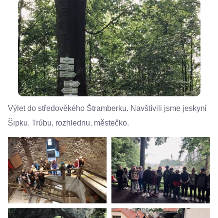
Výlet do středověkého Štramberku. Navštívili jsme jeskyni
Šipku, Trúbu, rozhlednu, městečko.