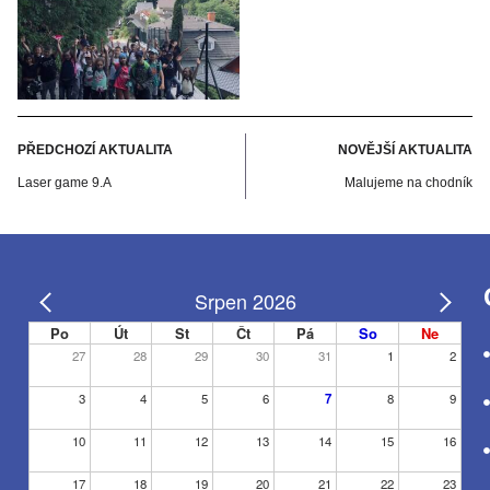
PŘEDCHOZÍ AKTUALITA
NOVĚJŠÍ AKTUALITA
Laser game 9.A
Malujeme na chodník
Srpen 2026
Po
Út
St
Čt
Pá
So
Ne
27
28
29
30
31
1
2
3
4
5
6
7
8
9
10
11
12
13
14
15
16
17
18
19
20
21
22
23