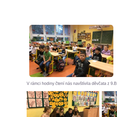
V rámci hodiny čtení nás navštívila děvčata z 9.