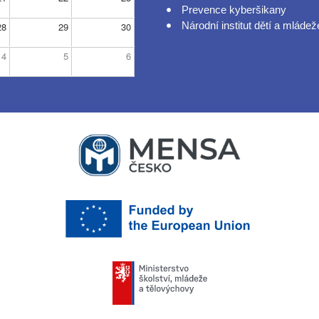
Prevence kyberšikany
Národní institut dětí a mládež
28
29
30
4
5
6