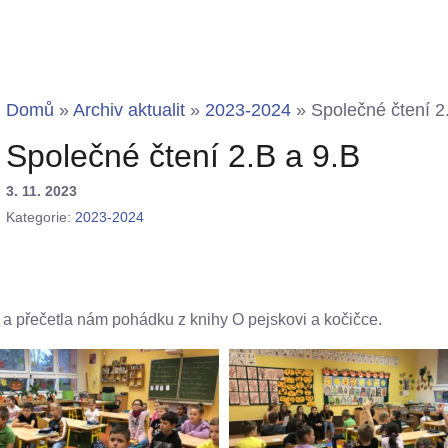
Domů
»
Archiv aktualit
»
2023-2024
»
Společné čtení 2
Společné čtení 2.B a 9.B
3. 11. 2023
Kategorie:
2023-2024
B a přečetla nám pohádku z knihy O pejskovi a kočičce.