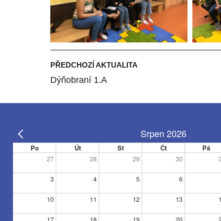
PŘEDCHOZÍ AKTUALITA
Dýňobraní 1.A
Srpen 2026
Po
Út
St
Čt
Pá
27
28
29
30
3
4
5
6
10
11
12
13
17
18
19
20