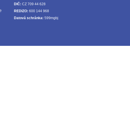
DIČ:
CZ 709 44 628
e
REDIZO:
600 144 968
Datová schránka:
599mgbj