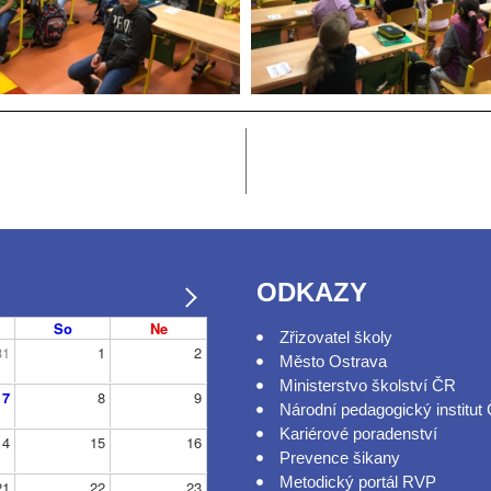
ODKAZY
So
Ne
Zřizovatel školy
31
1
2
Město Ostrava
Ministerstvo školství ČR
7
8
9
Národní pedagogický institut
Kariérové poradenství
14
15
16
Prevence šikany
Metodický portál RVP
21
22
23