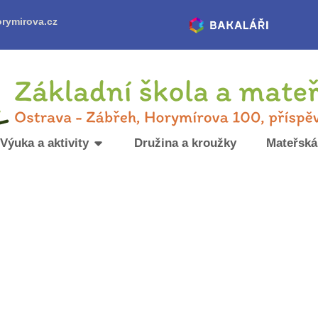
rymirova.cz
Výuka a aktivity
Družina a kroužky
Mateřská