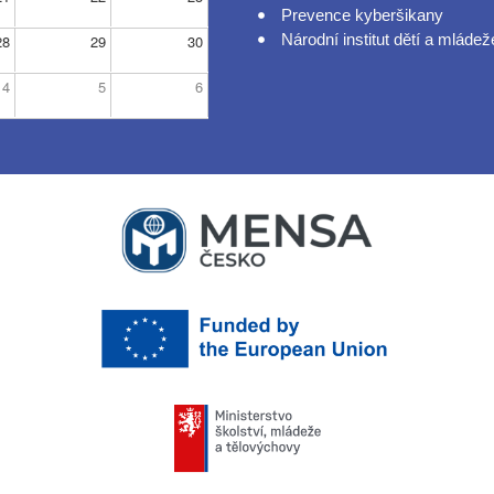
Prevence kyberšikany
Národní institut dětí a mládež
28
29
30
4
5
6