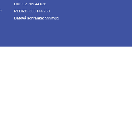
DIČ:
CZ 709 44 628
e
REDIZO:
600 144 968
Datová schránka:
599mgbj