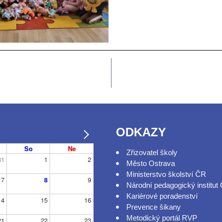
ODKAZY
So
Ne
Zřizovatel školy
31
1
2
Město Ostrava
Ministerstvo školství ČR
7
8
9
Národní pedagogický institut
Kariérové poradenství
14
15
16
Prevence šikany
Metodický portál RVP
21
22
23