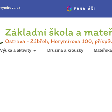
rymirova.cz
Výuka a aktivity
Družina a kroužky
Mateřská