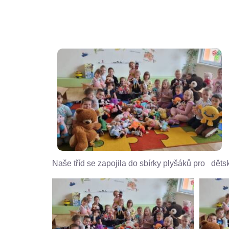
Naše tříd se zapojila do sbírky plyšáků pro dět