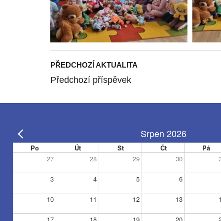
PŘEDCHOZÍ AKTUALITA
Předchozí příspěvek
Srpen 2026
Po
Út
St
Čt
Pá
27
28
29
30
3
4
5
6
10
11
12
13
17
18
19
20