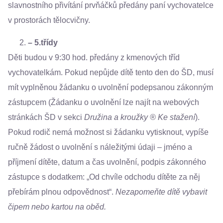
slavnostního přivítání prvňáčků předány paní vychovatelce
v prostorách tělocvičny.
– 5.
třídy
Děti budou v 9:30 hod. předány z kmenových tříd
vychovatelkám. Pokud nepůjde dítě tento den do ŠD, musí
mít vyplněnou žádanku o uvolnění podepsanou zákonným
zástupcem (Žádanku o uvolnění lze najít na webových
stránkách ŠD v sekci
Družina a kroužky
®
Ke stažení
).
Pokud rodič nemá možnost si žádanku vytisknout, vypíše
ručně žádost o uvolnění s náležitými údaji – jméno a
příjmení dítěte, datum a čas uvolnění, podpis zákonného
zástupce s dodatkem: „Od chvíle odchodu dítěte za něj
přebírám plnou odpovědnost“.
Nezapomeňte dítě vybavit
čipem nebo kartou na oběd.