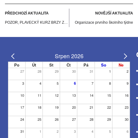
PŘEDCHOZÍ AKTUALITA
NOVĚJŠÍ AKTUALITA
POZOR, PLAVECKÝ KURZ BRZY ZAČÍNÁ
Organizace prvního školního týdne
Srpen 2026
Po
Út
St
Čt
Pá
So
Ne
27
28
29
30
31
1
2
3
4
5
6
7
8
9
10
11
12
13
14
15
16
17
18
19
20
21
22
23
24
25
26
27
28
29
30
31
1
2
3
4
5
6