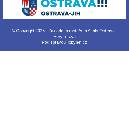
© Copyright 2025 - Základní a mateřská škola Ostrava -
Horymírova
Pod správou
Tobynet.cz