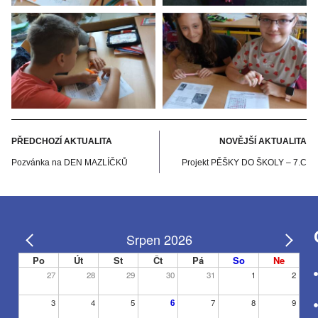
PŘEDCHOZÍ AKTUALITA
NOVĚJŠÍ AKTUALITA
Pozvánka na DEN MAZLÍČKŮ
Projekt PĚŠKY DO ŠKOLY – 7.C
Srpen 2026
Po
Út
St
Čt
Pá
So
Ne
27
28
29
30
31
1
2
3
4
5
6
7
8
9