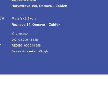
Horymírova 100, Ostrava – Zábřeh
 ČR
Mateřská škola
Rezkova 14, Ostrava – Zábřeh
IČ
: 70944628
DIČ:
CZ 709 44 628
e
REDIZO:
600 144 968
Datová schránka:
599mgbj