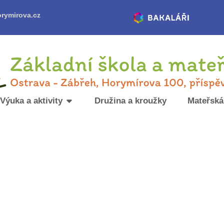
rymirova.cz
Výuka a aktivity
Družina a kroužky
Mateřská