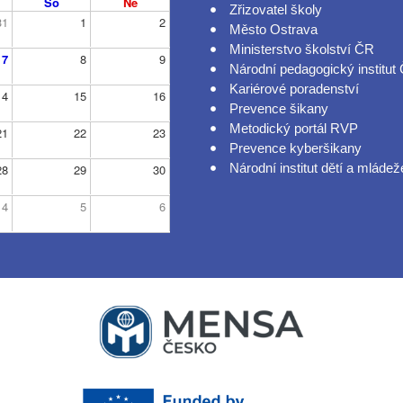
So
Ne
Zřizovatel školy
31
1
2
Město Ostrava
Ministerstvo školství ČR
7
8
9
Národní pedagogický institut
Kariérové poradenství
14
15
16
Prevence šikany
Metodický portál RVP
21
22
23
Prevence kyberšikany
Národní institut dětí a mládež
28
29
30
4
5
6