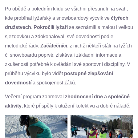
Po obědě a poledním klidu se všichni přesunuli na svah,
kde probíhal lyžařský a snowboardový výcvik ve
čtyřech
družstvech
.
Pokročilí lyžaři
se seznámili s malou i velkou
sjezdovkou a zdokonalovali své dovednosti podle
metodické řady.
Začátečníci
, z nichž někteří stáli na lyžích
či snowboardu poprvé, získávali základní informace a
zkušenosti potřebné k ovládání své sportovní disciplíny. V
průběhu výcviku bylo vidět
postupné zlepšování
dovedností
a spokojenost žáků.
Večerní program zahrnoval
zhodnocení dne a společné
aktivity
, které přispěly k utužení kolektivu a dobré náladě.