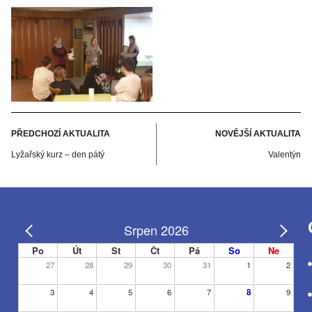
PŘEDCHOZÍ AKTUALITA
NOVĚJŠÍ AKTUALITA
Lyžařský kurz – den pátý
Valentýn
Srpen 2026
Po
Út
St
Čt
Pá
So
Ne
27
28
29
30
31
1
2
3
4
5
6
7
8
9