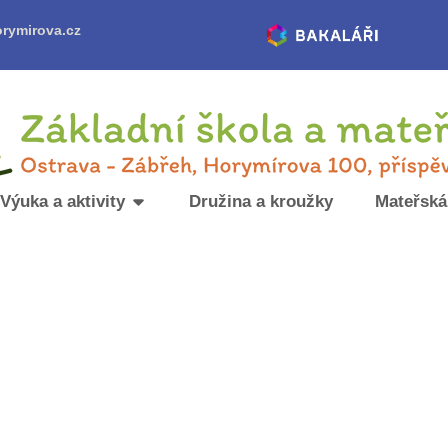
rymirova.cz
Výuka a aktivity
Družina a kroužky
Mateřská