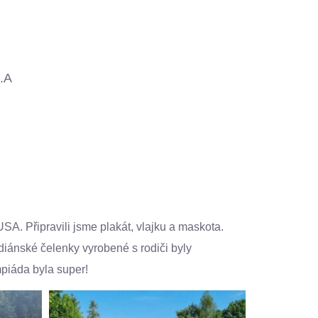
.A
SA. Připravili jsme plakát, vlajku a maskota.
ndiánské čelenky vyrobené s rodiči byly
mpiáda byla super!