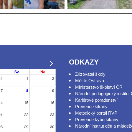
ODKAZY
So
Ne
Zřizovatel školy
31
1
2
Město Ostrava
Ministerstvo školství ČR
7
8
9
Národní pedagogický institut
Kariérové poradenství
14
15
16
Prevence šikany
Metodický portál RVP
21
22
23
Prevence kyberšikany
Národní institut dětí a mládež
28
29
30