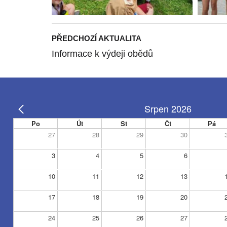
PŘEDCHOZÍ AKTUALITA
Informace k výdeji obědů
Srpen 2026
Po
Út
St
Čt
Pá
27
28
29
30
3
4
5
6
10
11
12
13
17
18
19
20
24
25
26
27