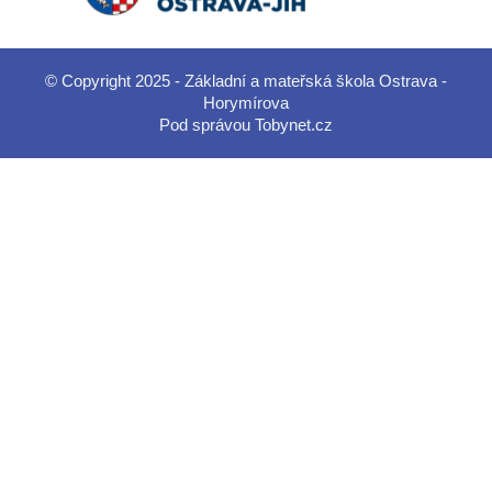
© Copyright 2025 - Základní a mateřská škola Ostrava -
Horymírova
Pod správou
Tobynet.cz