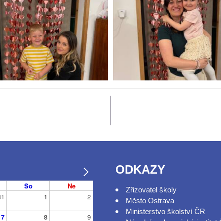
ODKAZY
So
Ne
Zřizovatel školy
31
1
2
Město Ostrava
Ministerstvo školství ČR
7
8
9