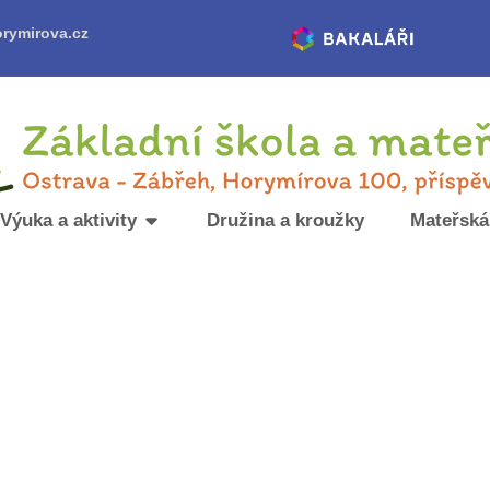
rymirova.cz
Výuka a aktivity
Družina a kroužky
Mateřská