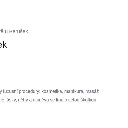
ě u Berušek
ek
ly luxusní procedury: kosmetika, manikúra, masáž
é lásky, něhy a úsměvu se linulo celou školkou.