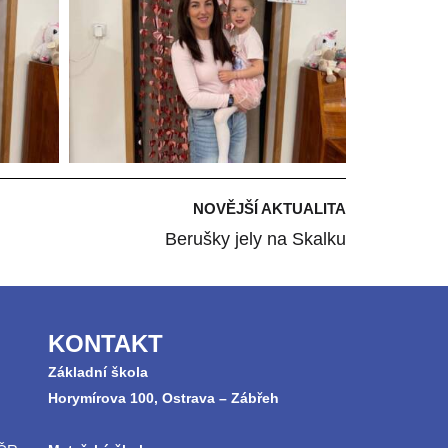
NOVĚJŠÍ AKTUALITA
Berušky jely na Skalku
KONTAKT
Základní škola
Horymírova 100, Ostrava – Zábřeh