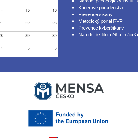
Národní pedagogický institut
Kariérové poradenství
14
15
16
Prevence šikany
Metodický portál RVP
21
22
23
Prevence kyberšikany
Národní institut dětí a mládež
28
29
30
4
5
6