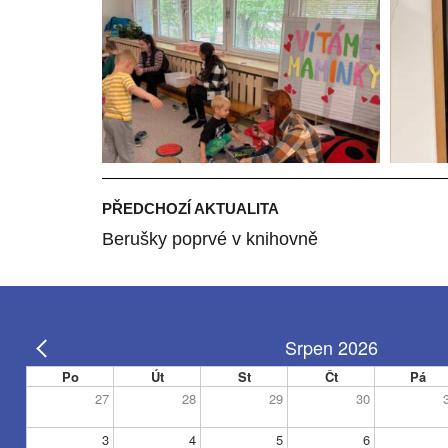
PŘEDCHOZÍ AKTUALITA
Berušky poprvé v knihovně
Srpen 2026
Po
Út
St
Čt
Pá
27
28
29
30
3
4
5
6