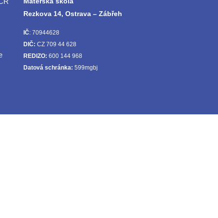
 ČR
Mateřská škola
Rezkova 14, Ostrava – Zábřeh
IČ
: 70944628
DIČ:
CZ 709 44 628
e
REDIZO:
600 144 968
Datová schránka:
599mgbj