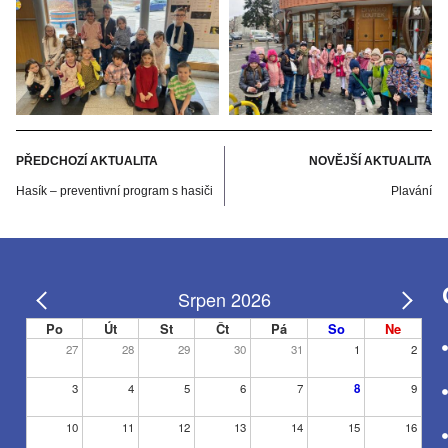
PŘEDCHOZÍ AKTUALITA
NOVĚJŠÍ AKTUALITA
Hasík – preventivní program s hasiči
Plavání
Srpen 2026
Po
Út
St
Čt
Pá
So
Ne
27
28
29
30
31
1
2
3
4
5
6
7
8
9
10
11
12
13
14
15
16