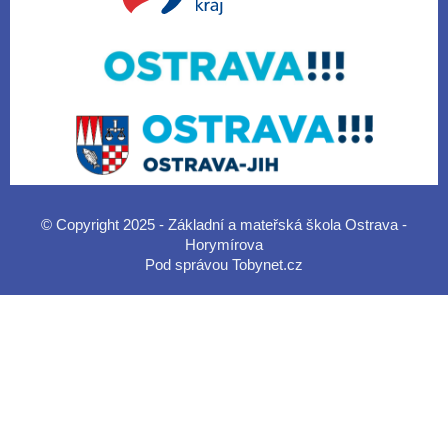
© Copyright 2025 - Základní a mateřská škola Ostrava -
Horymírova
Pod správou
Tobynet.cz