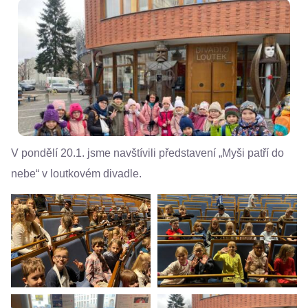
V pondělí 20.1. jsme navštívili představení „Myši patří do
nebe“ v loutkovém divadle.