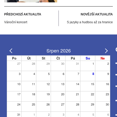
PŘEDCHOZÍ AKTUALITA
NOVĚJŠÍ AKTUALITA
Vánoční koncert
S jazyky a hudbou až za hranice
Srpen 2026
Po
Út
St
Čt
Pá
So
Ne
27
28
29
30
31
1
2
3
4
5
6
7
8
9
10
11
12
13
14
15
16
17
18
19
20
21
22
23
24
25
26
27
28
29
30
31
1
2
3
4
5
6