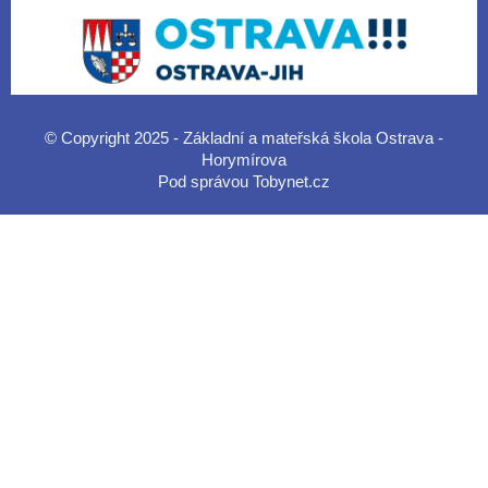
© Copyright 2025 - Základní a mateřská škola Ostrava -
Horymírova
Pod správou
Tobynet.cz