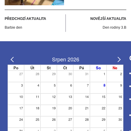
PŘEDCHOZÍ AKTUALITA
NOVĚJŠÍ AKTUALITA
Barbie den
Den rodiny 3.B
Srpen 2026
Po
Út
St
Čt
Pá
So
Ne
27
28
29
30
31
1
2
3
4
5
6
7
8
9
10
11
12
13
14
15
16
17
18
19
20
21
22
23
24
25
26
27
28
29
30
31
1
2
3
4
5
6