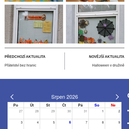
PŘEDCHOZÍ AKTUALITA
NOVĚJŠÍ AKTUALITA
Přátelství bez hranic
Halloween v družině
Srpen 2026
Po
Út
St
Čt
Pá
So
Ne
27
28
29
30
31
1
2
3
4
5
6
7
8
9