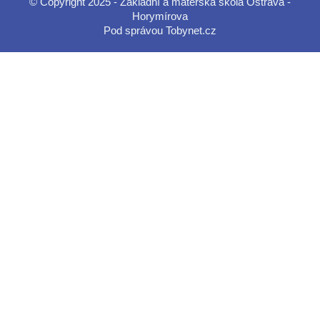
© Copyright 2025 - Základní a mateřská škola Ostrava -
Horymírova
Pod správou
Tobynet.cz