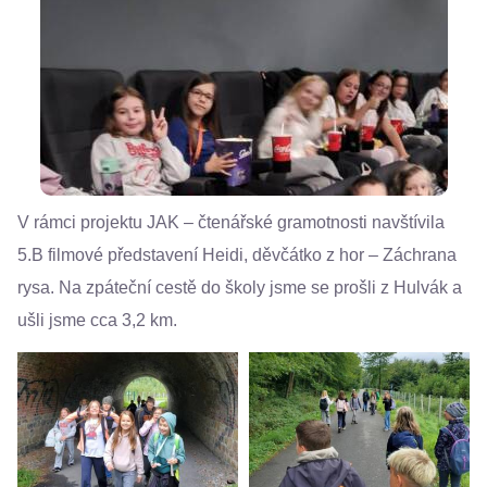
V rámci projektu JAK – čtenářské gramotnosti navštívila
5.B filmové představení Heidi, děvčátko z hor – Záchrana
rysa. Na zpáteční cestě do školy jsme se prošli z Hulvák a
ušli jsme cca 3,2 km.