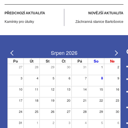
PŘEDCHOZÍ AKTUALITA
NOVĚJŠÍ AKTUALITA
Kamínky pro útulky
Záchranná stanice Bartošovice
Srpen 2026
Po
Út
St
Čt
Pá
So
Ne
27
28
29
30
31
1
2
3
4
5
6
7
8
9
10
11
12
13
14
15
16
17
18
19
20
21
22
23
24
25
26
27
28
29
30
31
1
2
3
4
5
6