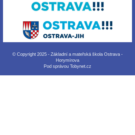
© Copyright 2025 - Základní a mateřská škola Ostrava -
Horymírova
Pod správou
Tobynet.cz