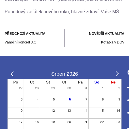
Pohodový začátek nového roku, hlavně zdraví! Vaše MŠ
PŘEDCHOZÍ AKTUALITA
NOVĚJŠÍ AKTUALITA
Vánoční koncert 3.C
Koťátka v DOV
Srpen 2026
Po
Út
St
Čt
Pá
So
Ne
27
28
29
30
31
1
2
3
4
5
6
7
8
9
10
11
12
13
14
15
16
17
18
19
20
21
22
23