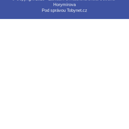
Horymírova
Pod správou
Tobynet.cz