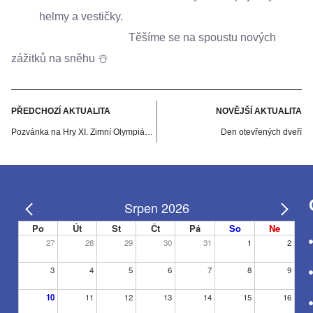
helmy a vestičky.
Těšíme se na spoustu nových
zážitků na sněhu
☃
PŘEDCHOZÍ AKTUALITA
NOVĚJŠÍ AKTUALITA
Pozvánka na Hry XI. Zimní Olympiády dětí a mládeže ČR 2025
Den otevřených dveří
Srpen 2026
Po
Út
St
Čt
Pá
So
Ne
27
28
29
30
31
1
2
3
4
5
6
7
8
9
10
11
12
13
14
15
16