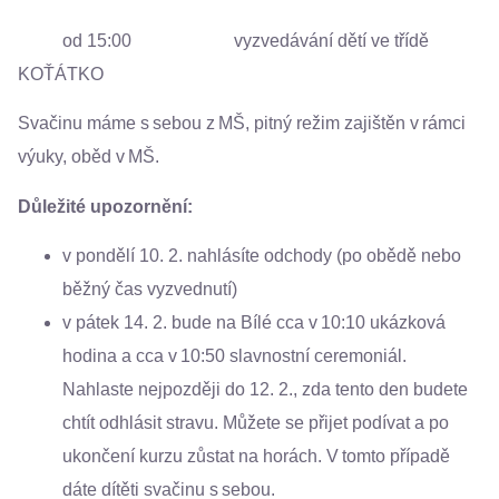
od 15:00 vyzvedávání dětí ve třídě
KOŤÁTKO
Svačinu máme s sebou z MŠ, pitný režim zajištěn v rámci
výuky, oběd v MŠ.
Důležité upozornění:
v pondělí 10. 2. nahlásíte odchody (po obědě nebo
běžný čas vyzvednutí)
v pátek 14. 2. bude na Bílé cca v 10:10 ukázková
hodina a cca v 10:50 slavnostní ceremoniál.
Nahlaste nejpozději do 12. 2., zda tento den budete
chtít odhlásit stravu. Můžete se přijet podívat a po
ukončení kurzu zůstat na horách. V tomto případě
dáte dítěti svačinu s sebou.