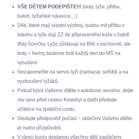
VŠE DĚTEM PODEPIŠTE!!!
(boty, lyže, přilbu,
batoh, lyžařské rukavice…)
Děti, které mají vlastní výzbroj, budou mít přilbu v
batohu a lyže dají ZZ do připraveného koše v šatně
třídy Sovičky. Lyže zůstávají na Bílé v úschovně, ale
boty + helmy budeme brát každý den do MŠ na
vysušení.
Nezapomeňte na servis lyží (namazat, seřídit) a na
vyzkoušení lyžáků.
Pokud bývá Vašemu dítěte v autobuse nevolno, dejte
mu ráno před cestou Kinedryl a další předejte
učitelce na zpáteční cestu.
Sledujte předpověď počasí – oblečení Vašeho dítěte
je nutno přizpůsobit.
V rámci kurzu dostanou všechny děti zapůjčeny