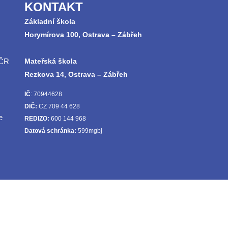
KONTAKT
Základní škola
Horymírova 100, Ostrava – Zábřeh
 ČR
Mateřská škola
Rezkova 14, Ostrava – Zábřeh
IČ
: 70944628
DIČ:
CZ 709 44 628
e
REDIZO:
600 144 968
Datová schránka:
599mgbj