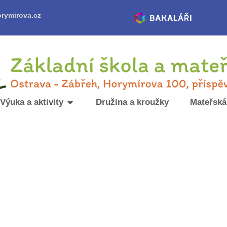
rymirova.cz
Výuka a aktivity
Družina a kroužky
Mateřská