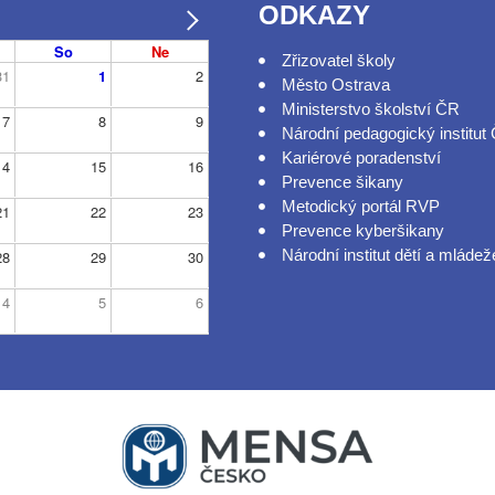
ODKAZY
So
Ne
Zřizovatel školy
31
1
2
Město Ostrava
Ministerstvo školství ČR
7
8
9
Národní pedagogický institut
Kariérové poradenství
14
15
16
Prevence šikany
Metodický portál RVP
21
22
23
Prevence kyberšikany
Národní institut dětí a mládež
28
29
30
4
5
6