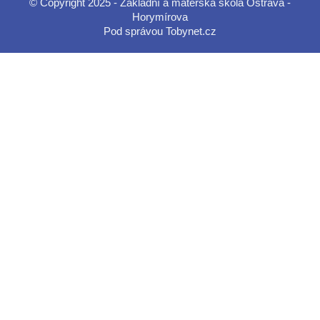
© Copyright 2025 - Základní a mateřská škola Ostrava -
Horymírova
Pod správou
Tobynet.cz