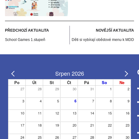
PŘEDCHOZÍ AKTUALITA
NOVĚJŠÍ AKTUALITA
School Games 1.stupeň
Děti si vybírají obědové menu k MDD
Srpen 2026
Po
Út
St
Čt
Pá
So
Ne
27
28
29
30
31
1
2
3
4
5
6
7
8
9
10
11
12
13
14
15
16
17
18
19
20
21
22
23
24
25
26
27
28
29
30