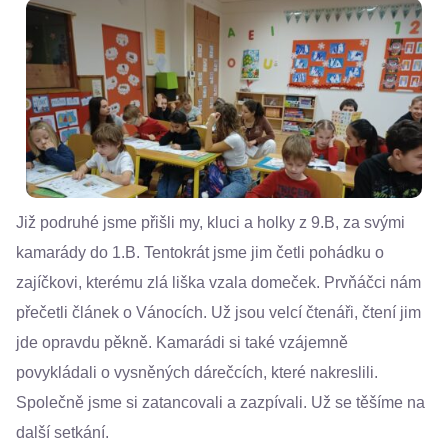
Již podruhé jsme přišli my, kluci a holky z 9.B, za svými
kamarády do 1.B. Tentokrát jsme jim četli pohádku o
zajíčkovi, kterému zlá liška vzala domeček. Prvňáčci nám
přečetli článek o Vánocích. Už jsou velcí čtenáři, čtení jim
jde opravdu pěkně. Kamarádi si také vzájemně
povykládali o vysněných dárečcích, které nakreslili.
Společně jsme si zatancovali a zazpívali. Už se těšíme na
další setkání.