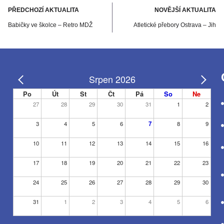
PŘEDCHOZÍ AKTUALITA
NOVĚJŠÍ AKTUALITA
Babičky ve školce – Retro MDŽ
Atletické přebory Ostrava – Jih
Srpen 2026
Po
Út
St
Čt
Pá
So
Ne
27
28
29
30
31
1
2
3
4
5
6
7
8
9
10
11
12
13
14
15
16
17
18
19
20
21
22
23
24
25
26
27
28
29
30
31
1
2
3
4
5
6