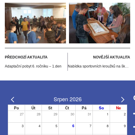
PŘEDCHOZÍ AKTUALITA
NOVĚJŠÍ AKTUALITA
Adaptační pobyt 6. ročníku – 1.den
Nabídka sportovních kroužků na školní rok 2024/2025
Srpen 2026
Po
Út
St
Čt
Pá
So
Ne
27
28
29
30
31
1
2
3
4
5
6
7
8
9