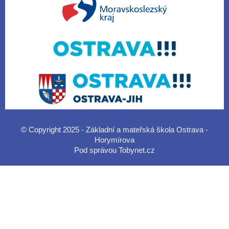
© Copyright 2025 - Základní a mateřská škola Ostrava -
Horymírova
Pod správou
Tobynet.cz