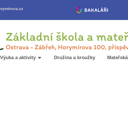
rymirova.cz
Výuka a aktivity
Družina a kroužky
Mateřská