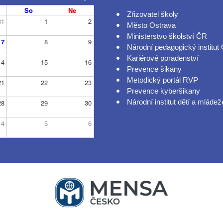
So
Ne
Zřizovatel školy
31
1
2
Město Ostrava
Ministerstvo školství ČR
7
8
9
Národní pedagogický institut
Kariérové poradenství
14
15
16
Prevence šikany
Metodický portál RVP
21
22
23
Prevence kyberšikany
Národní institut dětí a mládež
28
29
30
4
5
6