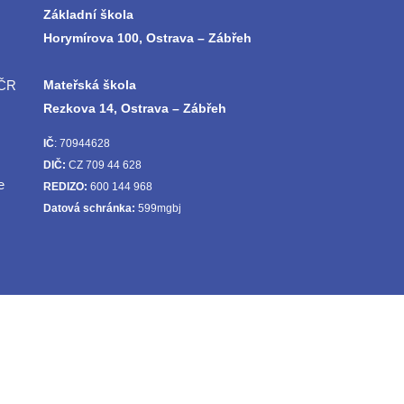
Základní škola
Horymírova 100, Ostrava – Zábřeh
 ČR
Mateřská škola
Rezkova 14, Ostrava – Zábřeh
IČ
: 70944628
DIČ:
CZ 709 44 628
e
REDIZO:
600 144 968
Datová schránka:
599mgbj