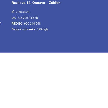
Rezkova 14, Ostrava – Zábřeh
IČ
: 70944628
DIČ:
CZ 709 44 628
e
REDIZO:
600 144 968
Datová schránka:
599mgbj