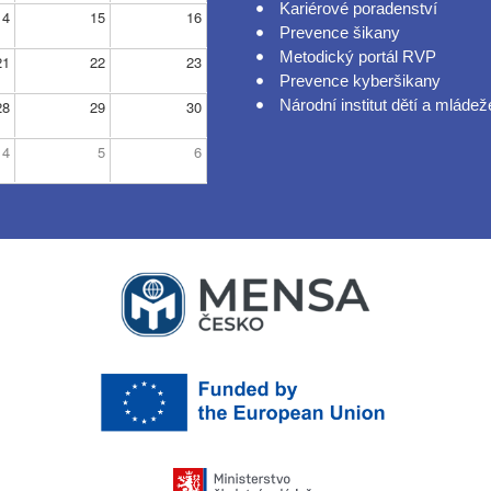
Kariérové poradenství
14
15
16
Prevence šikany
Metodický portál RVP
21
22
23
Prevence kyberšikany
Národní institut dětí a mládež
28
29
30
4
5
6