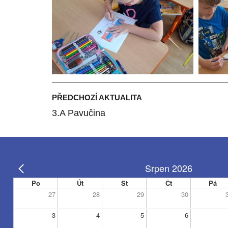
PŘEDCHOZÍ AKTUALITA
3.A Pavučina
Srpen 2026
Po
Út
St
Čt
Pá
27
28
29
30
3
4
5
6