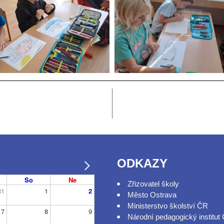
ODKAZY
So
Ne
Zřizovatel školy
31
1
2
Město Ostrava
Ministerstvo školství ČR
7
8
9
Národní pedagogický institut