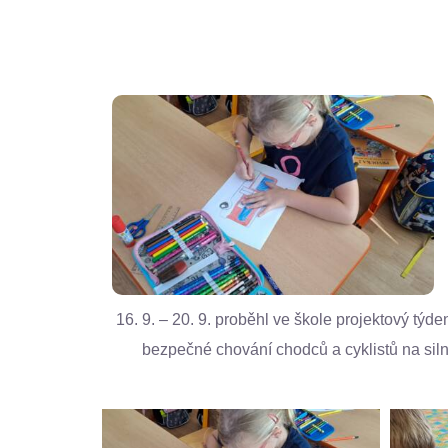
9. – 20. 9. proběhl ve škole projektový týde
bezpečné chování chodců a cyklistů na silni