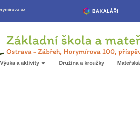
rymirova.cz
Výuka a aktivity
Družina a kroužky
Mateřská