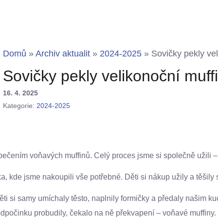
Domů
»
Archiv aktualit
»
2024-2025
»
Sovičky pekly ve
Sovičky pekly velikonoční muff
16. 4. 2025
Kategorie:
2024-2025
li pečením voňavých muffinů. Celý proces jsme si společně užil
, kde jsme nakoupili vše potřebné. Děti si nákup užily a těšily
ěti si samy umíchaly těsto, naplnily formičky a předaly našim ku
dpočinku probudily, čekalo na ně překvapení – voňavé muffiny.