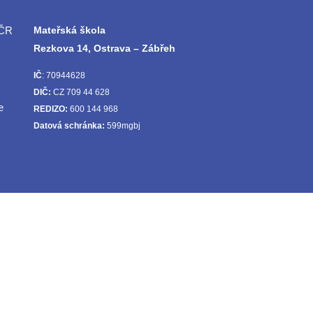
 ČR
Mateřská škola
Rezkova 14, Ostrava – Zábřeh
IČ
: 70944628
DIČ:
CZ 709 44 628
e
REDIZO:
600 144 968
Datová schránka:
599mgbj