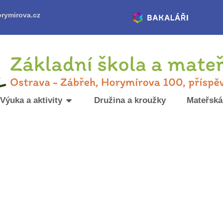
rymirova.cz
Výuka a aktivity
Družina a kroužky
Mateřská