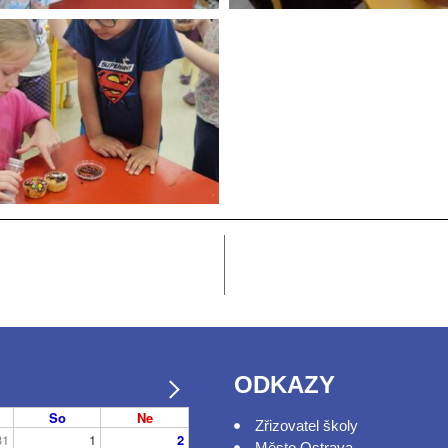
ODKAZY
So
Ne
Zřizovatel školy
31
1
2
Město Ostrava