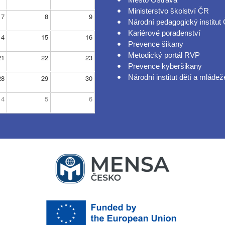
Ministerstvo školství ČR
7
8
9
Národní pedagogický institut
Kariérové poradenství
14
15
16
Prevence šikany
Metodický portál RVP
21
22
23
Prevence kyberšikany
Národní institut dětí a mládež
28
29
30
4
5
6