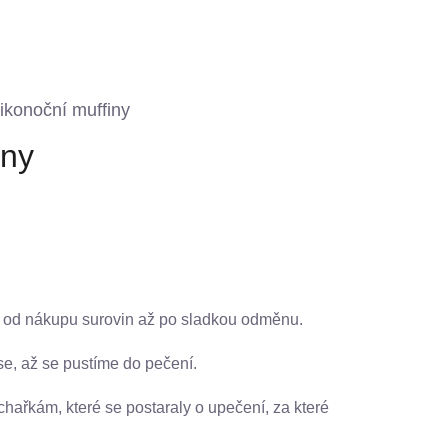
likonoční muffiny
iny
i – od nákupu surovin až po sladkou odměnu.
 se, až se pustíme do pečení.
chařkám, které se postaraly o upečení, za které