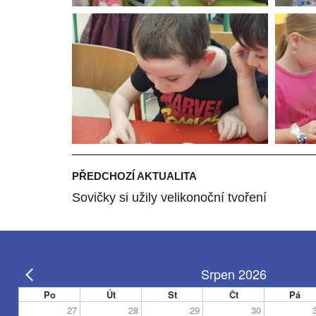
PŘEDCHOZÍ AKTUALITA
Sovičky si užily velikonoční tvoření
Srpen 2026
Po
Út
St
Čt
Pá
27
28
29
30